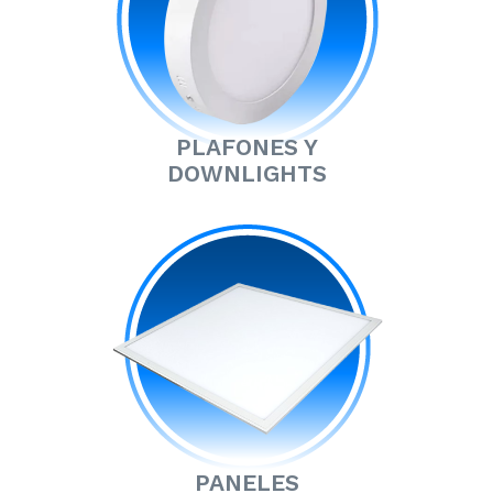
PLAFONES Y
DOWNLIGHTS
PANELES