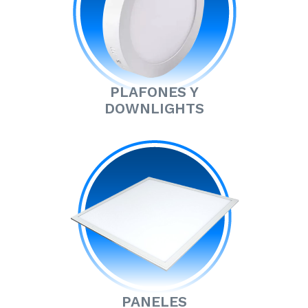
PLAFONES Y
DOWNLIGHTS
PANELES