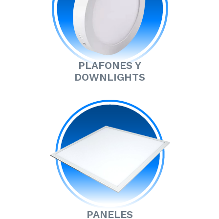
PLAFONES Y
DOWNLIGHTS
PANELES