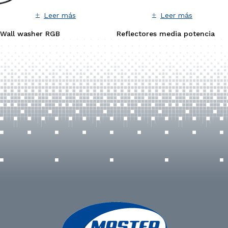
Leer más
Leer más
Wall washer RGB
Reflectores media potencia