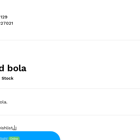
129
27021
d bola
 Stock
ola.
light
Online