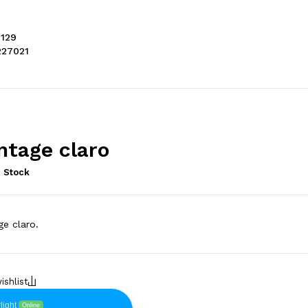
129
27021
ntage claro
 Stock
ge claro.
light
Online